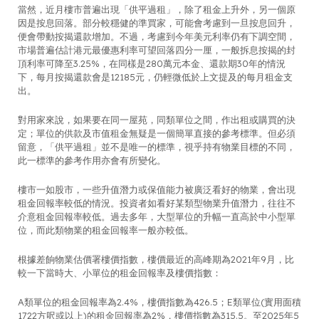
當然，近月樓市普遍出現「供平過租」，除了租金上升外，另一個原
因是按息回落。部分較穩健的準買家，可能會考慮到一旦按息回升，
便會帶動按揭還款增加。不過，考慮到今年美元利率仍有下調空間，
市場普遍估計港元最優惠利率可望回落四分一厘，一般拆息按揭的封
頂利率可降至3.25%，在同樣是280萬元本金、還款期30年的情況
下，每月按揭還款會是12185元，仍輕微低於上文提及的每月租金支
出。
對用家來說，如果要在同一屋苑，同類單位之間，作出租或購買的決
定；單位的供款及市值租金無疑是一個簡單直接的參考標準。但必須
留意，「供平過租」並不是唯一的標準，視乎持有物業目標的不同，
此一標準的參考作用亦會有所變化。
樓市一如股市，一些升值潛力或保值能力被廣泛看好的物業，會出現
租金回報率較低的情況。投資者如看好某類型物業升值潛力，往往不
介意租金回報率較低。過去多年，大型單位的升幅一直高於中小型單
位，而此類物業的租金回報率一般亦較低。
根據差餉物業估價署樓價指數，樓價最近的高峰期為2021年9月，比
較一下當時大、小單位的租金回報率及樓價指數：
A類單位的租金回報率為2.4%，樓價指數為426.5；E類單位(實用面積
1722方呎或以上)的租金回報率為2%，樓價指數為315.5。至2025年5