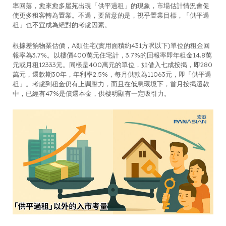
率回落，愈來愈多屋苑出現「供平過租」的現象，市場估計情況會促
使更多租客轉為置業。不過，要留意的是，視乎置業目標，「供平過
租」也不宜成為絕對的考慮因素。
根據差餉物業估價，A類住宅(實用面積約431方呎以下)單位的租金回
報率為3.7%。以樓價400萬元住宅計，3.7%的回報率即年租金14.8萬
元或月租12333元。同樣是400萬元的單位，如借入七成按揭，即280
萬元，還款期30年，年利率2.5%，每月供款為11063元，即「供平過
租」。考慮到租金仍有上調壓力，而且在低息環境下，首月按揭還款
中，已經有47%是償還本金，供樓明顯有一定吸引力。