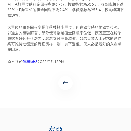
月，A類單位的租金回報率為3.7%，樓價指數為306.7，較高峰期下跌
28%；E類單位的租金回報率為2.4%，樓價指數為255.4，較高峰期下
跌19%。
大單位的租金回報率長年落後於小單位，但在跌市時的抗跌力較強。
以過去的經驗而言，部分優質物業租金回報率偏低，原因正正在於準
買家看好其升值潛力，願意支付較高溢價。如果置業人士追求的是物
業可維持較穩定的資產價格，則「供平過租」便未必是最好的入市考
慮因素。
原文刊於
信報網站
2025年7月29日