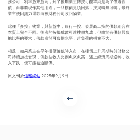
務公司，利率愈來愈高，到了後期業主轉按可能單純是為了償還舊
債，而非套現作其他用途，一旦樓價見頂回落，按揭轉無可轉，最終
業主便因無力還款而被財務公司收回物業。
此種「多按」物業，與新盤中，銀行一按、發展商二按的供款組合在
本質上完全不同。後者的按揭成數可達樓價九成，但由於有供款與負
擔比率的要求，供款處於可負擔水平，超負荷的機會不大。
相反，如果業主在早年樓價偏低時入市，在樓價上升周期時於財務公
司持續加按套現，供款佔收入比例愈來愈高，遇上經濟周期逆轉，收
入下跌，便可能被迫斷供。
原文刊於
信報網站
2025年9月9日