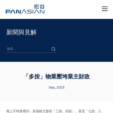
新聞與見解
「多按」物業壓垮業主財政
Sep, 2025
報上不時會看到，某個銀主盤有「三按、四按」、甚至「七按、八