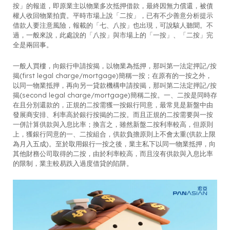
按」的報道，即原業主以物業多次抵押借款，最終因無力償還，被債
權人收回物業拍賣。平時市場上說「二按」，已有不少善意分析提示
借款人要注意風險，報載的「七、八按」也出現，可說駭人聽聞。不
過，一般來說，此處說的「八按」與市場上的「一按」、「二按」完
全是兩回事。
一般人買樓，向銀行申請按揭，以物業為抵押，那叫第一法定押記/按
揭(first legal charge/mortgage)簡稱一按；在原有的一按之外，
以同一物業抵押，再向另一貸款機構申請按揭，那叫第二法定押記/按
揭(second legal charge/mortgage)簡稱二按。一、二按是同時存
在且分別還款的，正規的二按需獲一按銀行同意，最常見是新盤中由
發展商安排、利率高於銀行按揭的二按。而且正規的二按需要與一按
一併計算供款與入息比率；換言之，雖然新盤二按利率較高，但原則
上，獲銀行同意的一、二按組合，供款負擔原則上不會太重(供款上限
為月入五成)。至於取用銀行一按之後，業主私下以同一物業抵押，向
其他財務公司取得的二按，由於利率較高，而且沒有供款與入息比率
的限制，業主較易跌入過度借貸的陷阱。