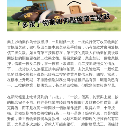
業主以物業作為借款抵押，一旦斷供一按，一按銀行便可收回物業拍
賣抵償欠款，銀行取回全部本息欠款及手續費，仍有餘款才會用於抵
償二按欠款。如果有第三按揭存在，第三按的貸款人在物業拍賣後取
回餘款的順位更在第二按揭之後。要留意的是，業主如以一個物業抵
押，借取一按及二按，在一按有正常還款，而二按出現拖欠的情況
下，二按貸款人也無權直接申請強制拍賣。由於風險較高，一般較正
規的財務公司都不會為已經有二按的物業再提供三按、四按。當然，
在樓市上升周期，不排除個別財務公司考慮抵押品有價，願意為已有
一、二按的物業，提供第三，甚至第四按揭。但此類個案較為罕見。
在新聞報道上較常見到的「八按」、「十按」個案，其實與上屬二按
的概念完全不同。往往是指業主陸續向多間銀行及財務公司借貸，還
完再借，而不是在同一時間以一個物業作抵押，取得八筆、十筆按
揭。此種短期內多次轉按的行為，一般不是為了節省利息，而是物業
升值，業主視物業按揭為提款機。此類不斷加按套現的行徑自然有問
題，尤其是多次加按，貸款人可能由銀行、一線財務變成三、四線財