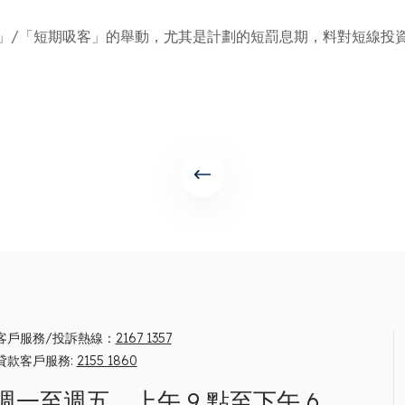
溫」/「短期吸客」的舉動，尤其是計劃的短罰息期，料對短線
客戶服務/投訴熱線：
2167 1357
貸款客戶服務:
2155 1860
週一至週五，上午 9 點至下午 6