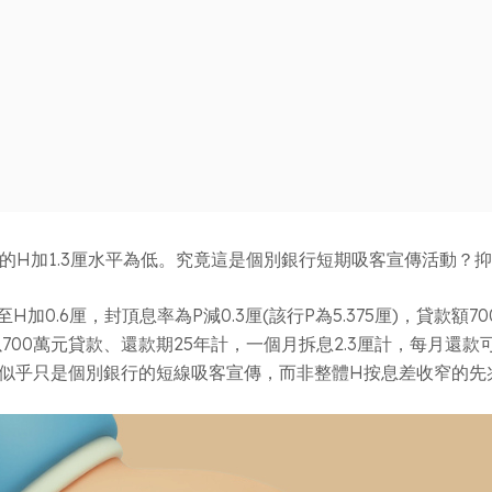
流的H加1.3厘水平為低。究竟這是個別銀行短期吸客宣傳活動？
加0.6厘，封頂息率為P減0.3厘(該行P為5.375厘)，貸
00萬元貸款、還款期25年計，一個月拆息2.3厘計，每月還款可
，似乎只是個別銀行的短線吸客宣傳，而非整體H按息差收窄的先