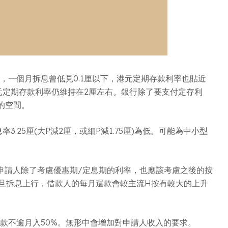
E)，一個月拆息曾低見0.1厘以下，港元定期存款利率也貼近
元定期存款利率仍維持在2厘左右。銀行除了要支付定存利
的空間。
25厘(大P減2厘，或細P減1.75厘)為低。可能為中小型
申請人除了考慮優惠期/定息期的利率，也應該考慮之後的按
一旦拆息上行，借款人的每月還款會較主流H按有較大的上升
還款不逾月入50%。無形中會增加對申請人收入的要求。