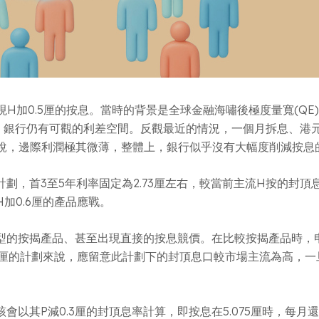
出現H加0.5厘的按息。當時的背景是全球金融海嘯後極度量寬(Q
件，銀行仍有可觀的利差空間。反觀最近的情況，一個月拆息、港
來說，邊際利潤極其微薄，整體上，銀行似乎沒有大幅度削減按息
首3至5年利率固定為2.73厘左右，較當前主流H按的封頂息率3.
加0.6厘的產品應戰。
型的按揭產品、甚至出現直接的按息競價。在比較按揭產品時，
6厘的計劃來說，應留意此計劃下的封頂息口較市場主流為高，
以其P減0.3厘的封頂息率計算，即按息在5.075厘時，每月