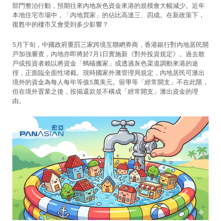
部門整治行動，預期往來內地灰色資金來港的規模會大幅減少。近年
本地住宅市場中，「內地買家」的佔比高達三、四成。在新政策下，
復甦中的樓市又會受到多少影響？
5月下旬，中國政府重罰三家跨境互聯網券商，香港銀行對內地居民開
戶加強審查，內地亦即將於7月1日實施新《對外投資規定》。過去散
戶或投資者賴以將資金「螞蟻搬家」或透過灰色渠道調動來港的途
徑，正面臨全面性堵截。現時國家外滙管理局規定，內地居民可滙出
境外的資金為每人每年等值5萬美元。留學等「經常開支」不在此限，
但在境外置業之後，按揭還款並不構成「經常開支」滙出資金的理
由。