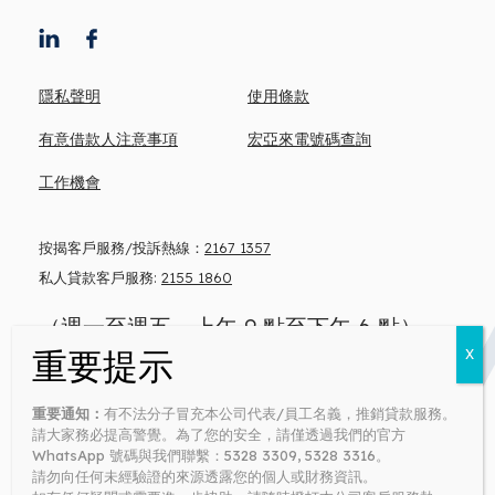
隱私聲明
使用條款
有意借款人注意事項
宏亞來電號碼查詢
工作機會
按揭客戶服務/投訴熱線：
2167 1357
私人貸款客戶服務:
2155 1860
（週一至週五，上午 9 點至下午 6 點）
忠告: 借錢梗要還 咪俾錢中介
重要通知：
有不法分子冒充本公司代表/員工名義，推銷貸款服務。
Money lender’s license no: 0371/2026
請大家務必提高警覺。為了您的安全，請僅透過我們的官方
WhatsApp 號碼與我們聯繫：5328 3309, 5328 3316。
請勿向任何未經驗證的來源透露您的個人或財務資訊。