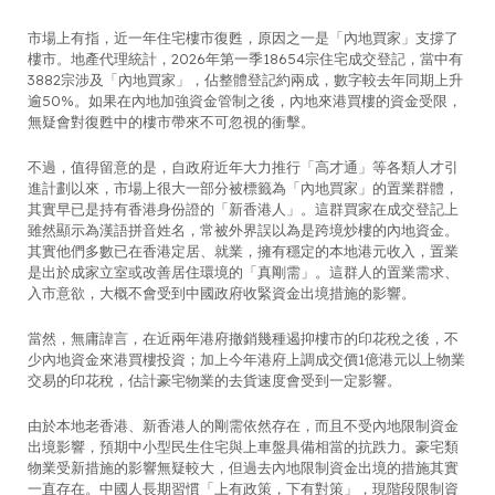
市場上有指，近一年住宅樓市復甦，原因之一是「內地買家」支撐了
樓市。地產代理統計，2026年第一季18654宗住宅成交登記，當中有
3882宗涉及「內地買家」，佔整體登記約兩成，數字較去年同期上升
逾50%。如果在內地加強資金管制之後，內地來港買樓的資金受限，
無疑會對復甦中的樓市帶來不可忽視的衝擊。
不過，值得留意的是，自政府近年大力推行「高才通」等各類人才引
進計劃以來，市場上很大一部分被標籤為「內地買家」的置業群體，
其實早已是持有香港身份證的「新香港人」。這群買家在成交登記上
雖然顯示為漢語拼音姓名，常被外界誤以為是跨境炒樓的內地資金。
其實他們多數已在香港定居、就業，擁有穩定的本地港元收入，置業
是出於成家立室或改善居住環境的「真剛需」。這群人的置業需求、
入市意欲，大概不會受到中國政府收緊資金出境措施的影響。
當然，無庸諱言，在近兩年港府撤銷幾種遏抑樓市的印花稅之後，不
少內地資金來港買樓投資；加上今年港府上調成交價1億港元以上物業
交易的印花稅，估計豪宅物業的去貨速度會受到一定影響。
由於本地老香港、新香港人的剛需依然存在，而且不受內地限制資金
出境影響，預期中小型民生住宅與上車盤具備相當的抗跌力。豪宅類
物業受新措施的影響無疑較大，但過去內地限制資金出境的措施其實
一直存在。中國人長期習慣「上有政策，下有對策」，現階段限制資