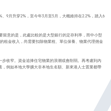
、9月升穿2%，至今年3月至5月，大概維持在2.2%，踏入6
需要留意的是，此處比較的是大型銀行的定存利率，而中小型
主的租金收入，尚需要扣除物業稅、單位保養、物業代理佣金
一步收窄。資金追捧住宅物業的浪潮或會削弱。再考慮到內
素，例如本地大學擴大非本地生名額、新來港人士置業都帶