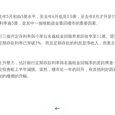
月初由3厘水平，至去年6月低見0.5厘，至去年8月才升穿1%
款利率逾3厘，是其中一個推動資金重回樓市的重要因素。
三個月定存利率與小單位名義租金回報率差距收窄至1.1厘。
定期存款利率已突破3%。而且定期存款的利息是淨收入，而業
上升壓力，估計銀行定期存款利率與名義租金回報率的差距將進
交投會較上半年減慢。當然，樓市近一年的回升，有其他利好因
制約樓價的升幅。