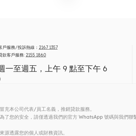
客戶服務/投訴熱線：
2167 1357
貸款客戶服務:
2155 1860
週一至週五，上午 9 點至下午 6
）
: 借錢梗要還 咪俾錢中介
 lender’s license no: 0371/2026
冒充本公司代表/員工名義，推銷貸款服務。
您的安全，請僅透過我們的官方 WhatsApp 號碼與我們聯繫：532
來源透露您的個人或財務資訊。