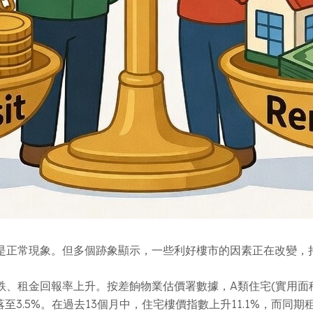
是正常現象。但多個跡象顯示，一些利好樓市的因素正在改變，
租金回報率上升。按差餉物業估價署數據，A類住宅(實用面積4
落至3.5%。在過去13個月中，住宅樓價指數上升11.1%，而