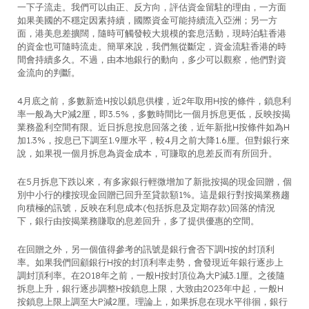
一下子流走。我們可以由正、反方向，評估資金留駐的理由，一方面
如果美國的不穩定因素持續，國際資金可能持續流入亞洲；另一方
面，港美息差擴闊，隨時可觸發較大規模的套息活動，現時泊駐香港
的資金也可隨時流走。簡單來說，我們無從斷定，資金流駐香港的時
間會持續多久。不過，由本地銀行的動向，多少可以觀察，他們對資
金流向的判斷。
4月底之前，多數新造H按以鎖息供樓，近2年取用H按的條件，鎖息利
率一般為大P減2厘，即3.5%，多數時間比一個月拆息更低，反映按揭
業務盈利空間有限。近日拆息按息回落之後，近年新批H按條件如為H
加1.3%，按息已下調至1.9厘水平，較4月之前大降1.6厘。但對銀行來
說，如果視一個月拆息為資金成本，可賺取的息差反而有所回升。
在5月拆息下跌以來，有多家銀行輕微增加了新批按揭的現金回贈，個
別中小行的樓按現金回贈已回升至貸款額1%。這是銀行對按揭業務趨
向積極的訊號，反映在利息成本(包括拆息及定期存款)回落的情況
下，銀行由按揭業務賺取的息差回升，多了提供優惠的空間。
在回贈之外，另一個值得參考的訊號是銀行會否下調H按的封頂利
率。如果我們回顧銀行H按的封頂利率走勢，會發現近年銀行逐步上
調封頂利率。在2018年之前，一般H按封頂位為大P減3.1厘。之後隨
拆息上升，銀行逐步調整H按鎖息上限，大致由2023年中起，一般H
按鎖息上限上調至大P減2厘。理論上，如果拆息在現水平徘徊，銀行