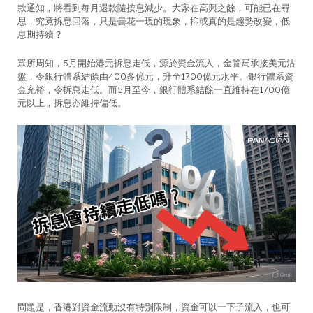
款通知，將看到每月還款隨按息減少。大家在高興之餘，可能已在尋
思，究竟拆息回落，只是曇花一現的現象，抑或真的是趨勢改變，低
息期持續？
眾所周知，5月開始港元拆息走低，源於資金流入，金管局承接美元沽
盤，令銀行體系結餘由400多億元，升至1700億元水平。銀行體系資
金充裕，令拆息走低。而5月至今，銀行體系結餘一直維持在1700億
元以上，拆息亦維持偏低。
問題是，香港對資金流動沒有特別限制，資金可以一下子流入，也可