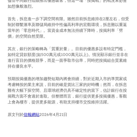
儘管不同銀行陸續推出優惠吸客，但這一場「按揭戰」的戰況未必會
如想像般激烈。
首先，拆息進一步下調空間有限。雖然目前拆息維持在2厘左右，但受
制於聯繫滙率及聯儲局維持中性偏高利率的宏觀環境，拆息難以重返
當年的「零息時代」。當資金成本無法持續下降時，按揭利率「劈
價」的空間自然受限。
其次，銀行的策略轉為「質重於量」。目前的優惠多設有特定門檻，
如特定貸款額度(如500萬元或1000萬元以上)。情況顯示銀行並非在
進行盲目的價格競爭，而是一面爭取市佔率，同時把按揭組合質素維
持在優良水平。
預期按揭優惠的增加趨勢短期內將會持續，對於近期入市的準買家或
考慮轉按的業主來說，目前的確是貨比三家的好時機；然而，在拆息
難有大幅下探空間、且環球經濟仍具不確定性的當下，估計銀行在按
揭戰方面不會過於進取。但整體而言，銀行提供更多按揭優惠，客觀
上會為樓市，提供更多能源，有助支持樓市交投維持活躍。
原文刊於
信報網站
2026年4月21日