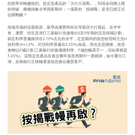
的競爭亦轉趨熱烈。從定息產品的「大行大混戰」，到現金回贈上限
的突破，種種跡象令準買家期待；一場新的「按揭戰」是否已經正式
拉開戰幔？
按揭市場的這股熱浪，最早由滙豐和恒生等龍頭大行發起。近半年
來，滙豐、恒生及渣打三家銀行先後推出3至5年期的定息按揭計劃，
鎖定利率普遍維持在2.73%左右的水平，定息期內的按息較現時主流H
按利率(H+1.3%，封頂利率普遍在3.25%)為低，而在定息期後，按息
會轉以P減計算(三家銀行的最優惠利率、P減的幅度不一，但結果都是
3.25%)。這類定息產品在過去幾年加息周期中一度絕跡，如今重出江
湖，反映銀行正積極透過低息搶佔優質客戶。