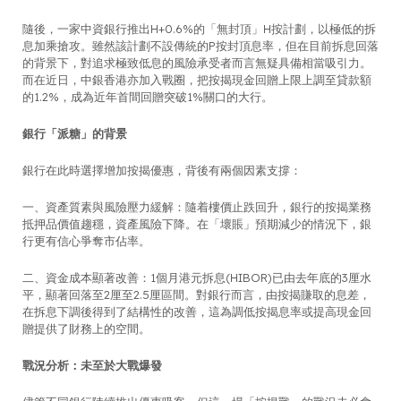
隨後，一家中資銀行推出H+0.6%的「無封頂」H按計劃，以極低的拆
息加乘搶攻。雖然該計劃不設傳統的P按封頂息率，但在目前拆息回落
的背景下，對追求極致低息的風險承受者而言無疑具備相當吸引力。
而在近日，中銀香港亦加入戰圈，把按揭現金回贈上限上調至貸款額
的1.2%，成為近年首間回贈突破1%關口的大行。
銀行「派糖」的背景
銀行在此時選擇增加按揭優惠，背後有兩個因素支撐：
一、資產質素與風險壓力緩解：隨着樓價止跌回升，銀行的按揭業務
抵押品價值趨穩，資產風險下降。在「壞賬」預期減少的情況下，銀
行更有信心爭奪市佔率。
二、資金成本顯著改善：1個月港元拆息(HIBOR)已由去年底的3厘水
平，顯著回落至2厘至2.5厘區間。對銀行而言，由按揭賺取的息差，
在拆息下調後得到了結構性的改善，這為調低按揭息率或提高現金回
贈提供了財務上的空間。
戰況分析：未至於大戰爆發