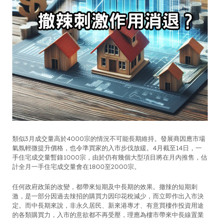
類似3月成交量高於4000宗的情況不可能長期維持。發展商因應市場
氣氛輕微提升價格，也令準買家的入市步伐放緩。4月截至14日，一
手住宅成交量暫錄1000宗，由於仍有幾個大型項目將在月內推售，估
計全月一手住宅成交量會在1800至2000宗。
任何政府政策的改變，都帶來短期及中長期的效果。撤辣的短期刺
激，是一部分因過去辣招的購買力因印花稅減少，而立即作出入市決
定。而中長期來說，非永久居民、新來港專才、有意買樓作投資用途
的各類購買力，入市的意欲都不再受壓，理應為樓市帶來中長線置業