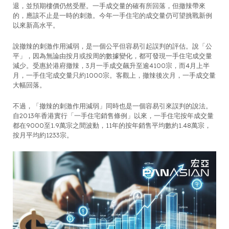
退，並預期樓價仍然受壓。一手成交量的確有所回落，但撤辣帶來
的，應該不止是一時的刺激。今年一手住宅的成交量仍可望挑戰新例
以來新高水平。
說撤辣的刺激作用減弱，是一個公平但容易引起誤判的評估。說「公
平」，因為無論由按月或按周的數據變化，都可發現一手住宅成交量
減少。受惠於港府撤辣，3月一手成交飆升至逾4100宗，而4月上半
月，一手住宅成交量只約1000宗。客觀上，撤辣後次月，一手成交量
大幅回落。
不過，「撤辣的刺激作用減弱」同時也是一個容易引來誤判的說法。
自2013年香港實行「一手住宅銷售條例」以來，一手住宅按年成交量
都在9000至1.9萬宗之間波動，11年的按年銷售平均數約1.48萬宗，
按月平均約1233宗。