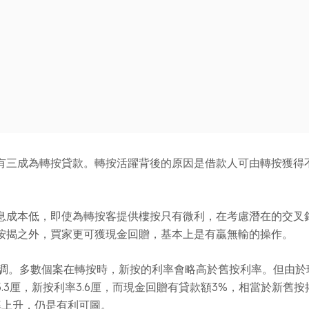
有三成為轉按貸款。轉按活躍背後的原因是借款人可由轉按獲得
息成本低，即使為轉按客提供樓按只有微利，在考慮潛在的交叉
按揭之外，買家更可獲現金回贈，基本上是有贏無輸的操作。
上調。多數個案在轉按時，新按的利率會略高於舊按利率。但由
3厘，新按利率3.6厘，而現金回贈有貸款額3%，相當於新舊
率上升，仍是有利可圖。