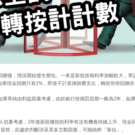
回贈後，情況開始發生變化。一來是新批按揭利率加幅較大，單
。如果現金回贈只有2%，即使不計算律師費支出，轉按所得回贈
如果單純由利益因素考慮，由於銀行按揭罰息期一般為2年，如果
款人也要考慮，2年後新批樓按的利率有沒有機會持續上升、現金
。當然，此處的判斷涉及眾多主觀因素，可能純粹「靠估」。