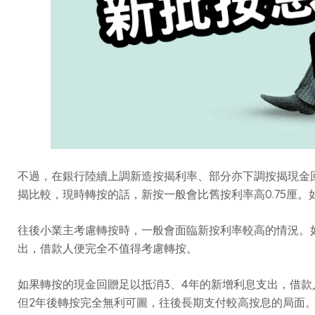
不過，在銀行陸續上調新造按揭利率、部分亦下調按揭現金
揭比較，現時轉按的話，新按一般會比舊按利率高0.75厘
往後小業主考慮轉按時，一般會面臨新按利率較高的情況。
出，借款人便完全不值得考慮轉按。
如果轉按的現金回贈足以抵消3、4年的新增利息支出，借
但2年後轉按完全無利可圖，往後長期支付較高按息的局面