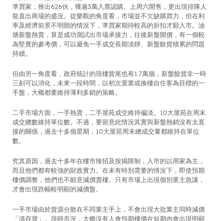
準買家，推出626伙，獲逾3萬入票認購。上周六開售，更出現排隊人
龍直出商場的盛況。從樂觀的角度看，市場並不欠缺購買力，但在利
率及經濟前景不明朗的情況下，準買家期待較高的折扣才願入市。油
塘新盤熱賣，算是成功測試出市場承接力，往後新盤開價，有一個較
為堅實的參考價，可以避免一手成交長期淡靜、新盤餘貨積累的問題
持續。
但由另一角度看，政府統計的現樓貨尾也有1.7萬個，新盤餘貨非一時
三刻可以消化，未來一段時間，以初次置業或換樓自住客為目標的一
手盤，大概都要維持薄利多銷的策略。
二手市場方面，一手熱賣，二手屋苑成交維持偏淡。10大屋苑在周末
成交總數維持單位數。不過，要留意此情況其實與新盤熱銷沒有太直
接的關係，過去十多個星期，10大屋苑周末總成交量都維持在單位
數。
究其原因，過去十多年在樓市辣招及按揭限制，入市的以用家為主，
而且他們都有較強的財政實力。在未有特別需要的情況下，即使預期
樓價調整，他們也不願意減價賣樓。只有市場上出現個別業主急讓，
才會出現跌幅較明顯的減價盤。
一手市場由於貨源分散在不同業主手上，不會出現大批業主同時減價
「清存貨」。現時市況，大概沒有人會預期樓價在短期內會出現明顯