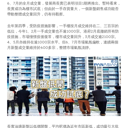
6、7月的全月成交量，發展商長實已表明項目1期將推出。暫時看來，
長實成功為樓市試底；但由於一手存貨量大，一個新盤銷售成功能否
帶動整體成交量回升，仍有待觀察。
去年第四季，受防疫措施影響，一手樓按月成交維持在二、三百宗的
低位，今年1、2月一手成交量也不逾1000宗。港府2月底撤銷所有防
疫措施，市場憧憬疫後復常，樓市成交量回升，3月成交逾2100宗。
4、5月亦維持在逾1000宗水平。但6、7月市場氣氛偏軟，連續兩個
月新盤成交量維持於600多宗，整體市場氣氛淡靜。
長實油塘新盤以低價開盤，平均呎價為近年市區新低，成功吸引大批