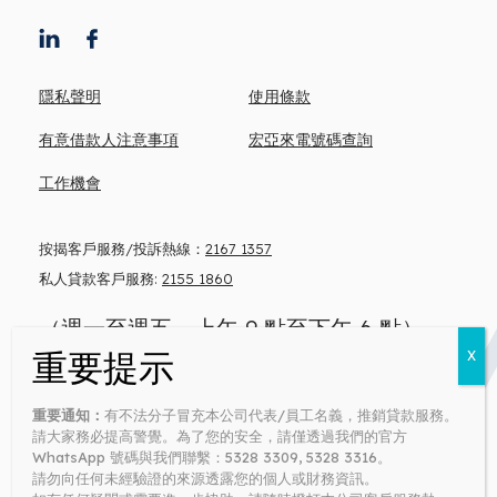
隱私聲明
使用條款
有意借款人注意事項
宏亞來電號碼查詢
工作機會
按揭客戶服務/投訴熱線：
2167 1357
私人貸款客戶服務:
2155 1860
（週一至週五，上午 9 點至下午 6 點）
忠告: 借錢梗要還 咪俾錢中介
重要通知：
有不法分子冒充本公司代表/員工名義，推銷貸款服務。
Money lender’s license no: 0371/2026
請大家務必提高警覺。為了您的安全，請僅透過我們的官方
WhatsApp 號碼與我們聯繫：5328 3309, 5328 3316。
請勿向任何未經驗證的來源透露您的個人或財務資訊。