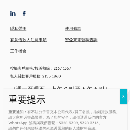
隱私聲明
使用條款
有意借款人注意事項
宏亞來電號碼查詢
工作機會
按揭客戶服務/投訴熱線：
2167 1357
私人貸款客戶服務:
2155 1860
（週一至週五，上午 9 點至下午 6 點）
忠告: 借錢梗要還 咪俾錢中介
重要通知：
有不法分子冒充本公司代表/員工名義，推銷貸款服務。
Money lender’s license no: 0371/2026
請大家務必提高警覺。為了您的安全，請僅透過我們的官方
WhatsApp 號碼與我們聯繫：5328 3309, 5328 3316。
請勿向任何未經驗證的來源透露您的個人或財務資訊。