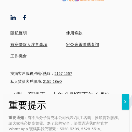
隱私聲明
使用條款
有意借款人注意事項
宏亞來電號碼查詢
工作機會
按揭客戶服務/投訴熱線：
2167 1357
私人貸款客戶服務:
2155 1860
（週一至週五，上午 9 點至下午 6 點）
忠告: 借錢梗要還 咪俾錢中介
重要通知：
有不法分子冒充本公司代表/員工名義，推銷貸款服務。
Money lender’s license no: 0371/2026
請大家務必提高警覺。為了您的安全，請僅透過我們的官方
WhatsApp 號碼與我們聯繫：5328 3309, 5328 3316。