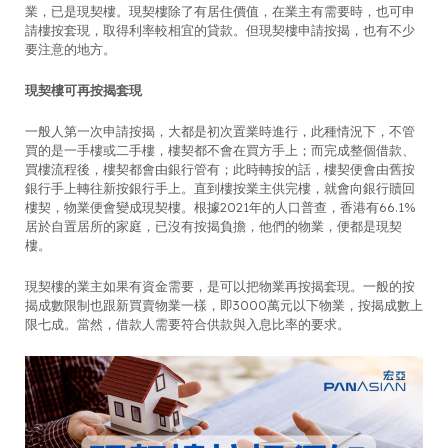
業，已是現契樓。現契樓除了有居住價值，在業主有需要時，也可申
請樓按套現，取得利率較相宜的貸款。但現契樓申請按揭，也有不少
要注意的地方。
現契樓可再按揭套現
一般人第一次申請按揭，大都是初次置業時進行，此種情況下，不管
買的是一手樓或二手樓，樓契都不會在買方手上；而完成整個借款、
買樓流程後，樓契都會由銀行管有；此時轉按的話，樓契便會由舊按
銀行手上轉往新按銀行手上。直到樓按業主供完樓，就會向銀行贖回
樓契，物業便會變成現契樓。根據2021年的人口普查，香港有66.1%
居於自置居所的家庭，已沒有按揭負擔，他們的物業，便都是現契
樓。
現契樓的業主如果有資金需要，是可以把物業再按揭套現。一般的按
揭成數限制也跟新買賣物業一樣，即3000萬元以下物業，按揭成數上
限七成。當然，借款人需要符合供款與入息比率的要求。