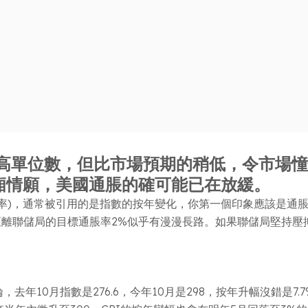
然屬高單位數，但比市場預期的稍低，令市場
廂情願，美國通脹的確可能已在放緩。
率)，通常被引用的是指數的按年變化，你第一個印象應該是通脹難言
%。距離聯儲局的目標通脹率2%似乎有漫漫長路。如果聯儲局堅持
年10月指數是276.6，今年10月是298，按年升幅沒錯是7.