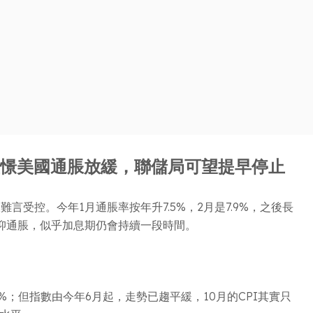
憧憬美國通脹放緩，聯儲局可望提早停止
受控。今年1月通脹率按年升7.5%，2月是7.9%，之後長
壓抑通脹，似乎加息期仍會持續一段時間。
7%；但指數由今年6月起，走勢已趨平緩，10月的CPI其實只