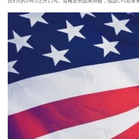
比6月的296.3上升1.1%。這種走勢如果持續，假設CPI