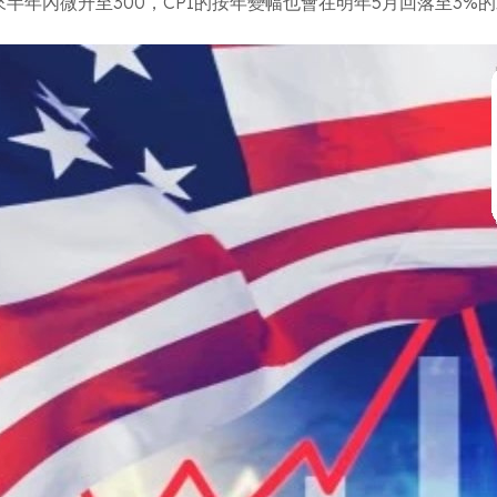
在未來半年內微升至300，CPI的按年變幅也會在明年5月回落至3%