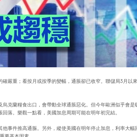
的確嚴重；看按月或按季的變幅，通脹卻已收窄。聯儲局3月以
及烏克蘭糧食出口，會帶動全球通脹惡化。但今年歐洲似乎會是
脹回落。樂觀一點看，美國加息周期可能在明年初完結。
其他事件推高通脤。另外，縱使美國在明年停止加息，利率大幅
個重要基本因素。