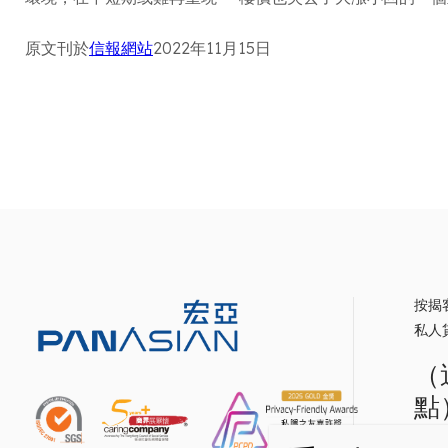
原文刊於
信報網站
2022年11月15日
按揭
私人
（
點