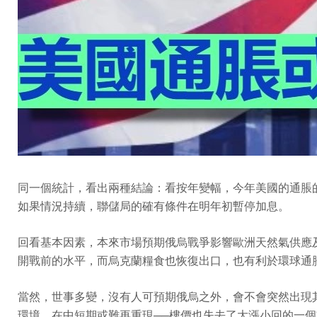
同一個統計，看出兩種結論：看按年變幅，今年美國的通脹
如果情況持續，聯儲局的確有條件在明年初暫停加息。
回看基本因素，本來市場預期俄烏戰爭影響歐洲天然氣供應
開戰前的水平，而烏克蘭糧食也恢復出口，也有利於環球通
當然，世事多變，沒有人可預期俄烏之外，會不會突然出現
環境，在中短期或難再重現──樓價也失去了大漲小回的一