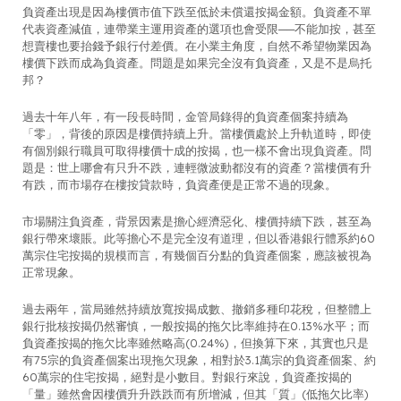
負資產出現是因為樓價市值下跌至低於未償還按揭金額。負資產不單
代表資產減值，連帶業主運用資產的選項也會受限──不能加按，甚至
想賣樓也要抬錢予銀行付差價。在小業主角度，自然不希望物業因為
樓價下跌而成為負資產。問題是如果完全沒有負資產，又是不是烏托
邦？
過去十年八年，有一段長時間，金管局錄得的負資產個案持續為
「零」，背後的原因是樓價持續上升。當樓價處於上升軌道時，即使
有個別銀行職員可取得樓價十成的按揭，也一樣不會出現負資產。問
題是：世上哪會有只升不跌，連輕微波動都沒有的資產？當樓價有升
有跌，而市場存在樓按貸款時，負資產便是正常不過的現象。
市場關注負資產，背景因素是擔心經濟惡化、樓價持續下跌，甚至為
銀行帶來壞賬。此等擔心不是完全沒有道理，但以香港銀行體系約60
萬宗住宅按揭的規模而言，有幾個百分點的負資產個案，應該被視為
正常現象。
過去兩年，當局雖然持續放寬按揭成數、撤銷多種印花稅，但整體上
銀行批核按揭仍然審慎，一般按揭的拖欠比率維持在0.13%水平；而
負資產按揭的拖欠比率雖然略高(0.24%)，但換算下來，其實也只是
有75宗的負資產個案出現拖欠現象，相對於3.1萬宗的負資產個案、約
60萬宗的住宅按揭，絕對是小數目。對銀行來說，負資產按揭的
「量」雖然會因樓價升升跌跌而有所增減，但其「質」(低拖欠比率)