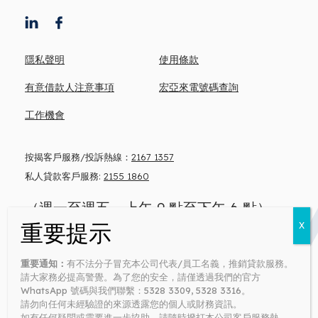
隱私聲明
使用條款
有意借款人注意事項
宏亞來電號碼查詢
工作機會
按揭客戶服務/投訴熱線：
2167 1357
私人貸款客戶服務:
2155 1860
（週一至週五，上午 9 點至下午 6 點）
忠告: 借錢梗要還 咪俾錢中介
重要通知：
有不法分子冒充本公司代表/員工名義，推銷貸款服務。
Money lender’s license no: 0371/2026
請大家務必提高警覺。為了您的安全，請僅透過我們的官方
WhatsApp 號碼與我們聯繫：5328 3309, 5328 3316。
請勿向任何未經驗證的來源透露您的個人或財務資訊。
如有任何疑問或需要進一步協助，請隨時撥打本公司客戶服務熱