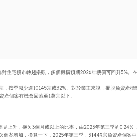
市場對住宅樓市轉趨樂觀，多個機構預期2026年樓價可回升5%
4宗，按季減少逾10145宗或32%。對於業主來說，擺脫負資產
負資產個案有機會回落至1萬宗以下。
上升，拖欠3個月或以上的比率，由2025年第三季的0.24%，
欠個案增加，換算一下，2025年第三季，31449宗負資產個案中