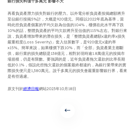
銀行損失料僅千多萬元 影響不大
再看負資產潛力損失對銀行的壓力。以外電分析負資產按揭總額將升
至佔銀行按揭5%計，大概是920億元。同樣以2022年底為基準，當
時此些負資產個案的平均欠款為估值的104%，樓價在此水平再下跌
10%的話，整體負資產的平均欠款將升至估值的115%左右。對銀行來
說，負資產增加帶來的潛在損失，是「整體負資產總額x違約率x損失
嚴重程度(Loss Severity)」套入估算數字，是920億元x違約率
x15%。簡單來說，如果樓價下跌10%，而「全部」負資產業主都斷
供，銀行業的損失總額是138億元，相對於現時逾1.8萬億元的按揭市
場規模，仍是有限數。要強調的是，近年負資產拖欠還款的比率長期
低於0.1%，假設此些拖欠還款的個案最終都違約，為銀行業帶來的實
際損失便只是1,380萬元。說千多萬元的損失會嚴重影響銀行界，看來
是有些過慮。
原文刊於
經濟日報
網站2023年10月18日