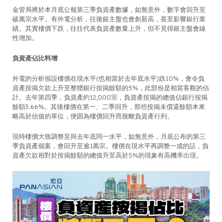
金管局將於本月底公報第三季負資產數據，如無意外，數字會回升至
破萬宗水平。有外電分析，往後銀主盤也會創新高，甚至影響銀行業
績。其實樓價下跌，往往代表負資產數量上升，但不見得銀主盤會線
性增加。
負資產佔比料增
外電的分析假設樓價在現水平(也相當於去年底水平)跌10%，會令負
資產按揭欠款上升至整體銀行按揭餘額的5%，此部份是相當客觀的估
計。去年第四季，負資產約12,000宗，負資產按揭的總值佔銀行按揭
餘額3.66%。其後樓價在第一、二季回升，那些按揭未償還餘額本來
略高於估值的單位，便因為樓價回升而脫離負資產行列。
現時樓價大致調整至與去年底同一水平，如無意外，月底公布的第三
季負資產個案，會回升至逾1萬宗。樓價在現水平再調整一成的話，負
資產欠款相對於按揭餘額的總值升至高於5%的現象有高機率出現。