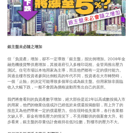
銀主盤未必隨之增加
但「負資產」增加，卻不一定導致「銀主盤」按比例增加。2008年金
融危機後貨幣供應增加，其後港府引入多種印花稅、金管局推出壓力
測試。住宅市場以本地用家為主導，而且他們都有一定的償付能力。
與過去樓市投資者參與比例較高的年代不同，投資者在大市轉勢時，
一個「止蝕」的決定可能導致多個單位成為銀主盤。但用家除非面臨
收入大幅下跌，一般不會因為價格波動而售出自己的居所。
我們將會看到的負資產數字增加，絕大部份是近2年以高成數按揭入市
的用家，他們的物業估值或許已經低於未償還按揭餘額，而上升了的
按息又為他們帶來一定的償還壓力。但在現時低失業率，各行各業都
欠缺人手、薪金有增長壓力的情況下，不見得斷供的個案會大升。初
步看來，銀主盤的存量估計會維持在低3位數，對樓市的壓力不大。