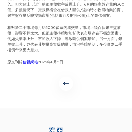
入。但大致上，近年的銀主盤數字反覆上升。6月的銀主盤存量約300
個。多數情況下，貸款機構會在借款人斷供/違約時才收回物業拍賣，
銀主盤存量反映按揭市場(包括銀行及財務公司)上的斷供個案。
相對於二手市場每月約3000多宗的成交量，市場上幾百個銀主盤放
盤，影響不算太大。但銀主盤持續增加卻代表市場存在不穩定因素，
例如失業率上升、市民收入下降，導致斷供個案增加。另一方面，銀
主盤上升，亦代表其增量高於吸納量，情況持續的話，多少會為二手
樓價帶來更大壓力。
原文刊於
信報網站
2025年8月5日