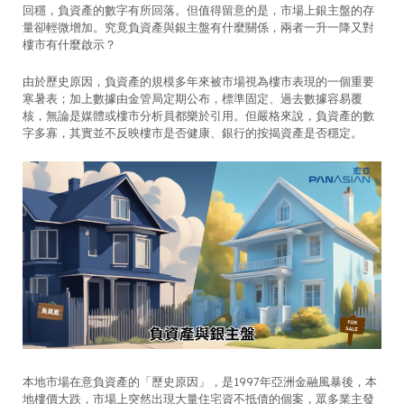
回穩，負資產的數字有所回落。但值得留意的是，市場上銀主盤的存
量卻輕微增加。究竟負資產與銀主盤有什麼關係，兩者一升一降又對
樓市有什麼啟示？
由於歷史原因，負資產的規模多年來被市場視為樓市表現的一個重要
寒暑表；加上數據由金管局定期公布，標準固定、過去數據容易覆
核，無論是媒體或樓市分析員都樂於引用。但嚴格來說，負資產的數
字多寡，其實並不反映樓市是否健康、銀行的按揭資產是否穩定。
本地市場在意負資產的「歷史原因」，是1997年亞洲金融風暴後，本
地樓價大跌，市場上突然出現大量住宅資不抵債的個案，眾多業主發