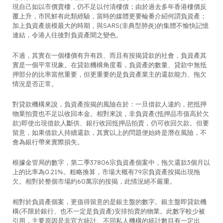
現自己如以市價賣樓，仍不足以付清樓債；由於過去多年香港樓價反
覆上升，市民鮮有此類經驗，當時的媒體更要輪番介紹何謂負資產；
加上負資產規模最大的時期，與SARS(非典型肺炎)的集體不愉快記憶
連結，令港人往後對負資產聞之變色。
不過，其實在一個樓價有升有跌、而且有按揭貸款的社會，負資產其
實是一個平常現象。在貸款機構角度看，負資產的數量、貸款中無抵
押部分的比率當然重要，但更重要的是負資產業主的還款能力、拖欠
情況是否正常。
對貸款機構來說，負資產按揭的風險在於：一旦借款人違約，把抵押
物業拍賣也不足以收回本金。相對來說，非負資產(抵押品市值高於欠
款)即使出現借款人斷供、銀行收回抵押品拍賣，仍可收回欠款。但要
留意，如果借款人持續還款，其實以上的問題便始終是潛在風險，不
會為銀行帶來實際損失。
根據金管局的數字，第二季37806宗負資產個案中，拖欠還款3個月以
上的比率為0.21%。粗略換算，市場大概有79宗負資產按揭出現拖
欠。相對於整個市場約60萬宗的按揭，此情況絕不嚴重。
相對於負資產個案，更值得留意的是銀主盤的數字。銀主盤即貸款機
構(不限於銀行、也不一定是負資產)安排拍賣的物業。此數字較少被
引用，主要原因是非官方統計、不同私人機構的統計數目有一定出