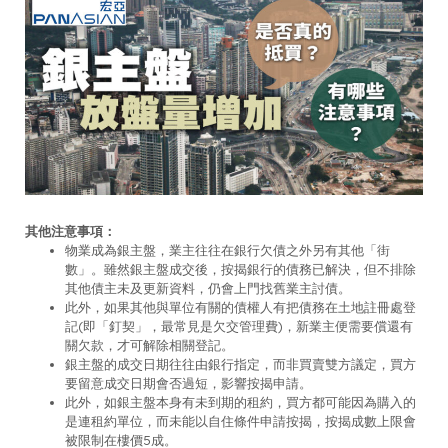
其他注意事項：
物業成為銀主盤，業主往往在銀行欠債之外另有其他「街
數」。雖然銀主盤成交後，按揭銀行的債務已解決，但不排除
其他債主未及更新資料，仍會上門找舊業主討債。
此外，如果其他與單位有關的債權人有把債務在土地註冊處登
記(即「釘契」，最常見是欠交管理費)，新業主便需要償還有
關欠款，才可解除相關登記。
銀主盤的成交日期往往由銀行指定，而非買賣雙方議定，買方
要留意成交日期會否過短，影響按揭申請。
此外，如銀主盤本身有未到期的租約，買方都可能因為購入的
是連租約單位，而未能以自住條件申請按揭，按揭成數上限會
被限制在樓價5成。