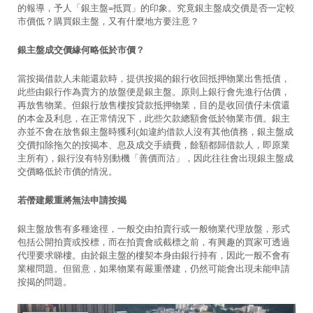
的報導，予人「銀主盤=抵買」的印象。究竟銀主盤成交價是否一定較
市價低？購買銀主盤，又有什麼地方要注意？
銀主盤成交價緣何略低於市價？
當按揭借款人未能還款時，提供按揭的銀行收回抵押物業出售抵債，
此些由銀行作為賣方的放盤便是銀主盤。原則上銀行會先進行估價，
再放售物業。但銀行放售樓按貸款抵押物業，目的是收回債仔未償還
的本金及利息，在正常情況下，此些欠款總額會低於物業市價。銀主
亦並不會在放售銀主盤時獲利(如違約借款人沒有其他債務，銀主盤成
交價扣除拖欠的按揭本、息及成交手續費，餘額都歸借款人，即原業
主所有)，銀行沒有特別動機「善價而沽」，因此往往會出現銀主盤成
交價略低於市價的情況。
若僭建嚴重將無法申請按揭
銀主盤放售有多種途徑，一般交由拍賣行或一般物業代理放盤，形式
包括公開拍賣或投標，而在拍賣會或截標之前，有興趣的買家可透過
代理要求睇樓。由於銀主盤的樓契本身由銀行持有，因此一般不會有
業權問題。但留意，如果物業有嚴重僭建，仍然可能會出現未能申請
按揭的問題。