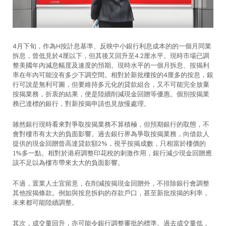
4月下旬，作為H按計息基準、反映中小銀行利息成本的的一個月同業
拆息，曾低見於4厘以下，但其後又回升至4.2厘水平。現時市場已調
整美國年內減息幅度及速度的預期。現時水平的一個月拆息、按揭利
率在年內可能沒有多少下調空間。相對於新批樓按的4厘多的按息，銀
行可說是無利可圖，但要維持多元化的貸款組合，又不可能完全放棄
按揭業務，折衷的結果，便是陸續削減現金回贈等優惠。個別按揭業
務已達標的銀行，對新按揭申請也見放慢處理。
雖然銀行現時看來對爭取按揭業務不算積極，但預期銀行的取態，不
會對樓市有太大的負面影響。過去銀行界為爭取按揭業務，向借款人
提供的現金回贈曾高達貸款額2%，視乎按揭成數，只相當於樓價的
1%多一點。相對於港府調整印花稅的刺激作用，銀行減少現金回贈應
該不足以為樓市帶來太大的負面影響。
不過，置業人士宜留意，在削減按揭現金回贈外，不排除銀行會調整
其他按揭條款。例如與按息拆鈎的存款戶口，甚至新批按揭的利率，
未來都可能陸續調整。
其次，成交量回升，亦可能令銀行調整審批的標準。過去成交量低，