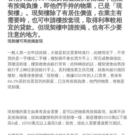
有按揭負擔，即他們手持的物業，已是「現
契樓」。現契樓除了有居住價值，在業主有
需要時，也可申請樓按套現，取得利率較相
宜的貸款。但現契樓申請按揭，也有不少要
注意的地方。
現契樓可再按揭套現
一般人第一次申請按揭，大都是初次置業時進行，此種情況下，不管
買的是一手樓或二手樓，樓契都不會在買方手上；而完成整個借款、
買樓流程後，樓契都會由銀行管有；此時轉按的話，樓契便會由舊按
銀行手上轉往新按銀行手上。直到樓按業主供完樓，就會向銀行贖回
樓契，物業便會變成「現契樓」。根據2021年的人口普查，香港有
66.1%居於自置居所的家庭，已沒有按揭負擔，他們的物業，便都是
現契樓。
現契樓的業主如果有資金需要，是可以把物業再按揭套現。如果不涉
及按揭保險，按揭成數限制與非現契樓一樣，都是樓價1000萬以下最
高6成，1000萬元以上最高5成；當然，借款人需要通過壓力測試。