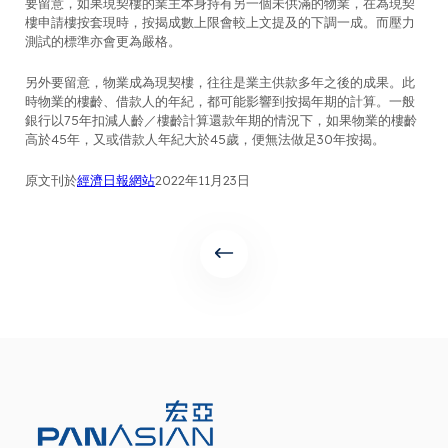
要留意，如果現契樓的業主本身持有另一個未供滿的物業，在為現契
樓申請樓按套現時，按揭成數上限會較上文提及的下調一成。而壓力
測試的標準亦會更為嚴格。
另外要留意，物業成為現契樓，往往是業主供款多年之後的成果。此
時物業的樓齡、借款人的年紀，都可能影響到按揭年期的計算。一般
銀行以75年扣減人齡／樓齡計算還款年期的情況下，如果物業的樓齡
高於45年，又或借款人年紀大於45歲，便無法做足30年按揭。
原文刊於
經濟日報網站
2022年11月23日