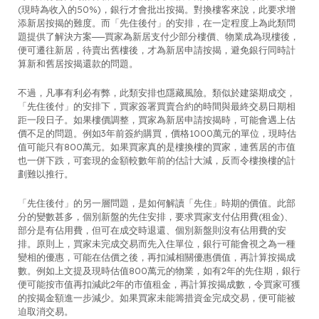
(現時為收入的50%)，銀行才會批出按揭。對換樓客來說，此要求增
添新居按揭的難度。而「先住後付」的安排，在一定程度上為此類問
題提供了解決方案──買家為新居支付少部分樓價、物業成為現樓後，
便可遷往新居，待賣出舊樓後，才為新居申請按揭，避免銀行同時計
算新和舊居按揭還款的問題。
不過，凡事有利必有弊，此類安排也隱藏風險。類似於建築期成交，
「先住後付」的安排下，買家簽署買賣合約的時間與最終交易日期相
距一段日子。如果樓價調整，買家為新居申請按揭時，可能會遇上估
價不足的問題。例如3年前簽約購買，價格1000萬元的單位，現時估
值可能只有800萬元。如果買家真的是樓換樓的買家，連舊居的市值
也一併下跌，可套現的金額較數年前的估計大減，反而令樓換樓的計
劃難以推行。
「先住後付」的另一層問題，是如何解讀「先住」時期的價值。此部
分的變數甚多，個別新盤的先住安排，要求買家支付佔用費(租金)、
部分是有佔用費，但可在成交時退還、個別新盤則沒有佔用費的安
排。原則上，買家未完成交易而先入住單位，銀行可能會視之為一種
變相的優惠，可能在估價之後，再扣減相關優惠價值，再計算按揭成
數。例如上文提及現時估值800萬元的物業，如有2年的先住期，銀行
便可能按市值再扣減此2年的市值租金，再計算按揭成數，令買家可獲
的按揭金額進一步減少。如果買家未能籌措資金完成交易，便可能被
迫取消交易。