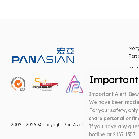
Mort
Pers
(M
Warni
Important Alert: Be
inter
Money
We have been made a
For your safety, onl
share personal or fin
2002 - 2026 © Copyright Pan Asian Mortgage Company Limited
If you have any quest
hotline at 2167 1357.