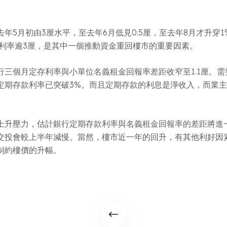
月初由3厘水平，至去年6月低見0.5厘，至去年8月才升穿1%
款利率逾3厘，是其中一個推動資金重回樓市的重要因素。
三個月定存利率與小單位名義租金回報率差距收窄至1.1厘。
定期存款利率已突破3%。而且定期存款的利息是淨收入，而業
上升壓力，估計銀行定期存款利率與名義租金回報率的差距將進
交投會較上半年減慢。當然，樓市近一年的回升，有其他利好因
制約樓價的升幅。