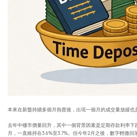
本來在新盤持續多個月熱賣後，出現一個月的成交量放緩也
去年中樓市價量回升，其中一個背景因素是定期存款利率下跌、
月，一直維持在3.6%至3.7%。但今年2月之後，數字輕微回