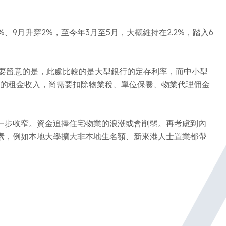
、9月升穿2%，至今年3月至5月，大概維持在2.2%，踏入6
需要留意的是，此處比較的是大型銀行的定存利率，而中小型
主的租金收入，尚需要扣除物業稅、單位保養、物業代理佣金
一步收窄。資金追捧住宅物業的浪潮或會削弱。再考慮到內
素，例如本地大學擴大非本地生名額、新來港人士置業都帶