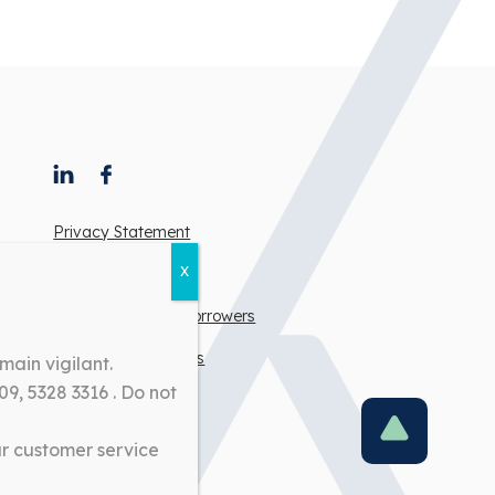
Privacy Statement
Terms of use
Note to intending borrowers
Career Opportunities
ain vigilant.
9, 5328 3316 . Do not
ur customer service