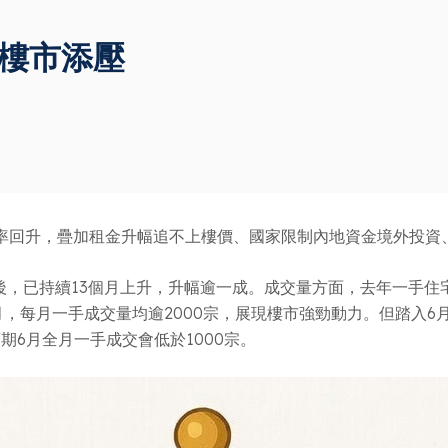
 樓市添壓
率回升，疊加租金升幅追不上樓價、國家限制內地資金境外投資
後，已持續13個月上升，升幅逾一成。成交量方面，去年一手住
月，每月一手成交量均逾2000宗，展現樓市強勁動力。但踏入6月
6月全月一手成交會低於1000宗。