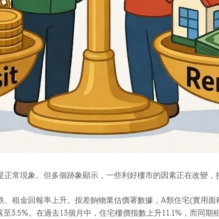
是正常現象。但多個跡象顯示，一些利好樓市的因素正在改變，
租金回報率上升。按差餉物業估價署數據，A類住宅(實用面積4
落至3.5%。在過去13個月中，住宅樓價指數上升11.1%，而