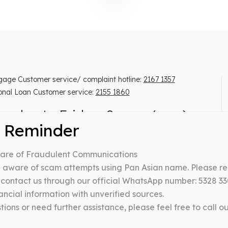
gage Customer service/ complaint hotline:
2167 1357
onal Loan Customer service:
2155 1860
onday to Friday, 9 am – 6 pm)
ng: You have to repay your loans. Don’t pay any
ware of Fraudulent Communications
mediaries.
 lender’s license no: 0371/2026
ware of scam attempts using Pan Asian name. Please rem
y contact us through our official WhatsApp number: 5328 330
ancial information with unverified sources.
 All Rights Reserved.
ions or need further assistance, please feel free to call o