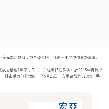
、美元加息陰霾，或會令持續上升逾一年的樓價升勢放緩。
宅成交量逾2萬宗，為《一手住宅銷售條例》於2013年實施以
，樓市動力似見放緩，至6月21日，市場錄得約690宗一手