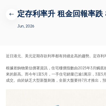
定存利率升 租金回報率跌
Jun, 2026
近日港元、美元定期存款利率都有持續走高的趨勢。定存利
根據差餉物業估價署資訊，住宅樓價指數由2025年3月觸底
來的新高。而今年1至5月，一手住宅銷量已逾1萬宗，3至5
成交。由於缺乏大型新盤刺激，全新大盤要待7月才推出，預期