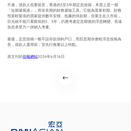
不過，借款人也要留意，香港的3至5年期定息按揭，本質上是一個
「短期避風港」，而非長期的財務避險工具。它能為置業初期、財務
預算較緊張的買家提供數年安穩、低廉的供款期，但業主在入市前，
目光絕不能只看眼前的3、5年，仍應考慮定息期後的浮息轉變、長遠
加息承受力一併納入考量。
最後，定息按揭一般不設存款掛鈎戶口，而罰息期亦會較浮息按揭為
長，借款人選用前，宜先行衡量以上特點。
原文刊於
信報網站
2026年6月16日