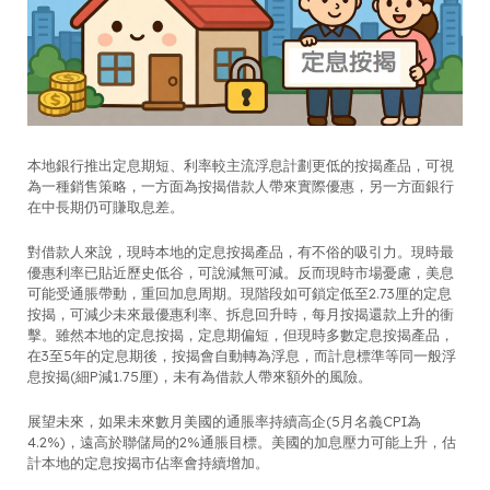
本地銀行推出定息期短、利率較主流浮息計劃更低的按揭產品，可視
為一種銷售策略，一方面為按揭借款人帶來實際優惠，另一方面銀行
在中長期仍可賺取息差。
對借款人來說，現時本地的定息按揭產品，有不俗的吸引力。現時最
優惠利率已貼近歷史低谷，可說減無可減。反而現時市場憂慮，美息
可能受通脹帶動，重回加息周期。現階段如可鎖定低至2.73厘的定息
按揭，可減少未來最優惠利率、拆息回升時，每月按揭還款上升的衝
擊。雖然本地的定息按揭，定息期偏短，但現時多數定息按揭產品，
在3至5年的定息期後，按揭會自動轉為浮息，而計息標準等同一般浮
息按揭(細P減1.75厘)，未有為借款人帶來額外的風險。
展望未來，如果未來數月美國的通脹率持續高企(5月名義CPI為
4.2%)，遠高於聯儲局的2%通脹目標。美國的加息壓力可能上升，估
計本地的定息按揭市佔率會持續增加。