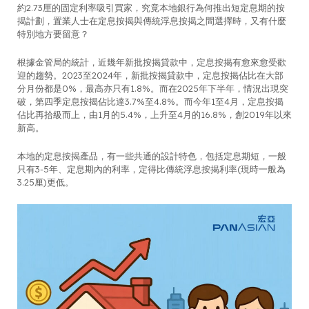
約2.73厘的固定利率吸引買家，究竟本地銀行為何推出短定息期的按
揭計劃，置業人士在定息按揭與傳統浮息按揭之間選擇時，又有什麼
特別地方要留意？
根據金管局的統計，近幾年新批按揭貸款中，定息按揭有愈來愈受歡
迎的趨勢。2023至2024年，新批按揭貸款中，定息按揭佔比在大部
分月份都是0%，最高亦只有1.8%。而在2025年下半年，情況出現突
破，第四季定息按揭佔比達3.7%至4.8%。而今年1至4月，定息按揭
佔比再拾級而上，由1月的5.4%，上升至4月的16.8%，創2019年以來
新高。
本地的定息按揭產品，有一些共通的設計特色，包括定息期短，一般
只有3-5年、定息期內的利率，定得比傳統浮息按揭利率(現時一般為
3.25厘)更低。