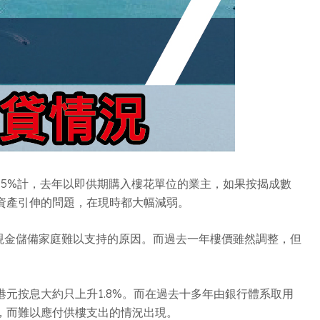
5%計，去年以即供期購入樓花單位的業主，如果按揭成數
資產引伸的問題，在現時都大幅減弱。
欠缺現金儲備家庭難以支持的原因。而過去一年樓價雖然調整，但
元按息大約只上升1.8%。而在過去十多年由銀行體系取用
，而難以應付供樓支出的情況出現。