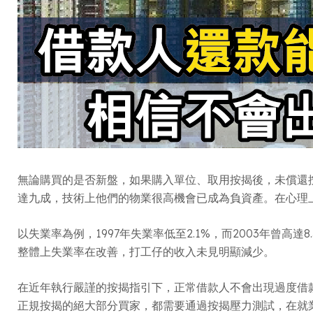
無論購買的是否新盤，如果購入單位、取用按揭後，未償還
達九成，技術上他們的物業很高機會已成為負資產。在心理
以失業率為例，1997年失業率低至2.1%，而2003年
整體上失業率在改善，打工仔的收入未見明顯減少。
在近年執行嚴謹的按揭指引下，正常借款人不會出現過度借款
正規按揭的絕大部分買家，都需要通過按揭壓力測試，在就