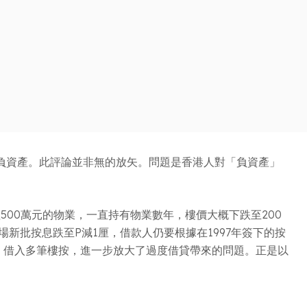
負資產。此評論並非無的放矢。問題是香港人對「負資產」
500萬元的物業，一直持有物業數年，樓價大概下跌至200
新批按息跌至P減1厘，借款人仍要根據在1997年簽下的按
，借入多筆樓按，進一步放大了過度借貸帶來的問題。正是以