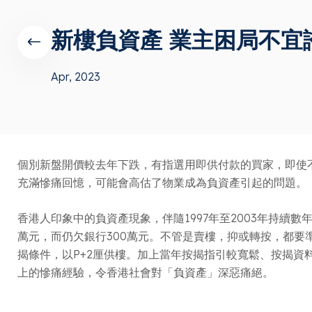
新樓負資產 業主困局不宜
Apr, 2023
個別新盤開價較去年下跌，有指選用即供付款的買家，即使
充滿慘痛回憶，可能會高估了物業成為負資產引起的問題。
香港人印象中的負資產現象，伴隨1997年至2003年持續
萬元，而仍欠銀行300萬元。不管是賣樓，抑或轉按，都要準
揭條件，以P+2厘供樓。加上當年按揭指引較寬鬆、按揭
上的慘痛經驗，令香港社會對「負資產」深惡痛絕。