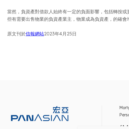
當然，負資產對借款人始終有一定的負面影響，包括轉按或
些有需要出售物業的負資產業主，物業成為負資產，的確會
原文刊於
信報網站
2023年4月25日
Mort
Pers
(M