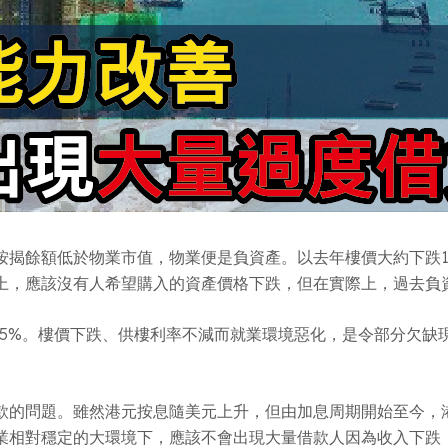
按揭餘額低於物業市值，物業便是負資產。以去年樓價大約下跌1
上，應該沒有人希望購入的資產價格下跌，但在實際上，過去負
曾高達8.5%。樓價下跌、供樓利率不減而就業環境惡化，是令部分
的問題。雖然港元按息隨美元上升，但由加息周期開始至今，港
業相對穩定的大環境下，應該不會出現大量借款人因為收入下跌