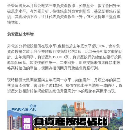
金管局將於本月底公報第三季負資產數據，如無意外，數字會回升至
破萬宗水平。有外電分析，往後銀主盤也會創新高，甚至影響銀行業
績。其實樓價下跌，往往代表負資產數量上升，但不見得銀主盤會線
性增加。
負資產佔比料增
外電的分析假設樓價在現水平(也相當於去年底水平)跌10%，會令負
資產按揭欠款上升至整體銀行按揭餘額的5%，此部份是相當客觀的估
計。去年第四季，負資產約12,000宗，負資產按揭的總值佔銀行按揭
餘額3.66%。其後樓價在第一、二季回升，那些按揭未償還餘額本來
略高於估值的單位，便因為樓價回升而脫離負資產行列。
現時樓價大致調整至與去年底同一水平，如無意外，月底公布的第三
季負資產個案，會回升至逾1萬宗。樓價在現水平再調整一成的話，負
資產欠款相對於按揭餘額的總值升至高於5%的現象有高機率出現。