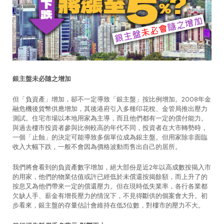
銀主盤未必隨之增加
但「負資產」增加，卻不一定導致「銀主盤」按比例增加。2008年金
融危機後貨幣供應增加，其後港府引入多種印花稅、金管局推出壓力
測試。住宅市場以本地用家為主導，而且他們都有一定的償付能力。
與過去樓市投資者參與比例較高的年代不同，投資者在大市轉勢時，
一個「止蝕」的決定可能導致多個單位成為銀主盤。但用家除非面臨
收入大幅下跌，一般不會因為價格波動而售出自己的居所。
我們將會看到的負資產數字增加，絕大部份是近2年以高成數按揭入市
的用家，他們的物業估值或許已經低於未償還按揭餘額，而上升了的
按息又為他們帶來一定的償還壓力。但在現時低失業率，各行各業都
欠缺人手、薪金有增長壓力的情況下，不見得斷供的個案會大升。初
步看來，銀主盤的存量估計會維持在低3位數，對樓市的壓力不大。