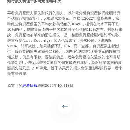
銀行損失料僅千多萬元 影響不大
再看負資產潛力損失對銀行的壓力。以外電分析負資產按揭總額將升
至佔銀行按揭5%計，大概是920億元。同樣以2022年底為基準，當
時此些負資產個案的平均欠款為估值的104%，樓價在此水平再下跌
10%的話，整體負資產的平均欠款將升至估值的115%左右。對銀行來
說，負資產增加帶來的潛在損失，是「整體負資產總額x違約率x損失
嚴重程度(Loss Severity)」套入估算數字，是920億元x違約率
x15%。簡單來說，如果樓價下跌10%，而「全部」負資產業主都斷
供，銀行業的損失總額是138億元，相對於現時逾1.8萬億元的按揭市
場規模，仍是有限數。要強調的是，近年負資產拖欠還款的比率長期
低於0.1%，假設此些拖欠還款的個案最終都違約，為銀行業帶來的實
際損失便只是1,380萬元。說千多萬元的損失會嚴重影響銀行界，看來
是有些過慮。
原文刊於
經濟日報
網站2023年10月18日