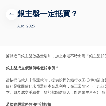
銀主盤一定抵買？
Aug, 2023
據報近日銀主盤放盤量增加，加上市場不時出現「銀主盤低
銀主盤成交價緣何略低於市價？
當按揭借款人未能還款時，提供按揭的銀行收回抵押物業出
目的是收回債仔未償還的本金及利息，在正常情況下，此些
本、息及成交手續費，餘額都歸借款人，即原業主所有)，
若僭建嚴重將無法申請按揭