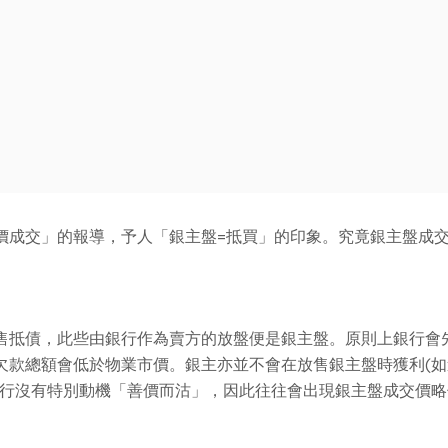
價成交」的報導，予人「銀主盤=抵買」的印象。究竟銀主盤成
售抵債，此些由銀行作為賣方的放盤便是銀主盤。原則上銀行會
欠款總額會低於物業市價。銀主亦並不會在放售銀主盤時獲利(
銀行沒有特別動機「善價而沽」，因此往往會出現銀主盤成交價