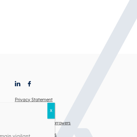
Privacy Statement
Terms of use
Note to intending borrowers
Career Opportunities
ain vigilant.