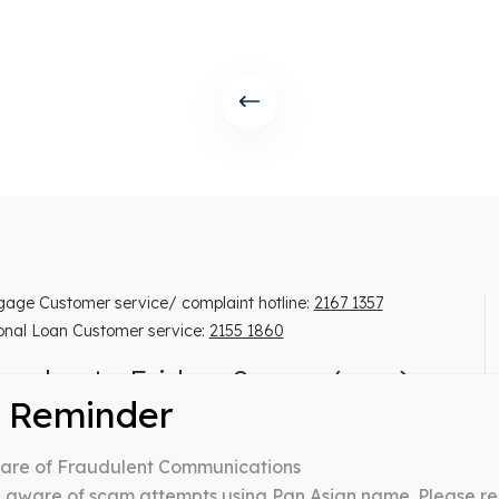
gage Customer service/ complaint hotline:
2167 1357
onal Loan Customer service:
2155 1860
onday to Friday, 9 am – 6 pm)
ng: You have to repay your loans. Don’t pay any
ware of Fraudulent Communications
mediaries.
 lender’s license no: 0371/2026
ware of scam attempts using Pan Asian name. Please rem