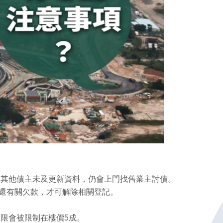
除其他債主未及更新資料，仍會上門找舊業主討債。
償還有關欠款，才可解除相關登記。
限會被限制在樓價5成。