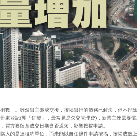
「街數」。雖然銀主盤成交後，按揭銀行的債務已解決，但不排
冊處登記(即「釘契」，最常見是欠交管理費)，新業主便需要
定，買方要留意成交日期會否過短，影響按揭申請。
購入的是連租約單位，而未能以自住條件申請按揭，按揭成數上