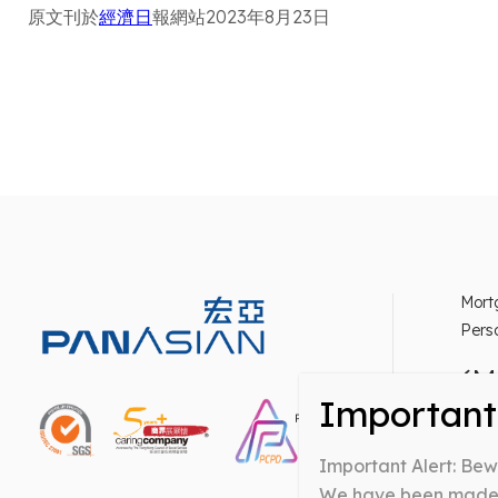
原文刊於
經濟日
報網站2023年8月23日
Mort
Pers
(M
Warni
Important Alert: Be
inter
Money
We have been made a