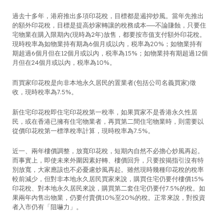
過去十多年，港府推出多項印花稅，目標都是遏抑炒風。當年先推出
的額外印花稅，目標是提高炒家轉讓的稅務成本──不論賺蝕，只要住
宅物業在購入限期內(現時為2年)放售，都要按市值支付額外印花稅。
現時稅率為如物業持有期為6個月或以內，税率為20%；如物業持有
期超過6個月但在12個月或以內，税率為15%；如物業持有期超過12個
月但在24個月或以內，税率為10%。
而買家印花稅是向非本地永久居民的置業者(包括公司名義買家)徵
收，現時稅率為7.5%。
新住宅印花稅即住宅印花稅第一稅率，如果買家不是香港永久性居
民，或在香港已擁有住宅物業者，再買第二間住宅物業時，則需要以
從價印花稅第一標準稅率計算，現時稅率為7.5%。
近一、兩年樓價調整，放寬印花稅，短期內自然不必擔心炒風再起。
而事實上，即使未來外圍因素好轉、樓價回升，只要按揭指引沒有特
別放寬，大家應該也不必憂慮炒風再起。雖然現時幾種印花稅的稅率
較前減少，但對非本地永久居民買家來說，購買住宅仍要付樓價15%
印花稅、對本地永久居民來說，購買第二套住宅仍要付7.5%的稅。如
果兩年內售出物業，仍要付賣價10%至20%的稅。正常來說，對投資
者入市仍有「阻嚇力」。