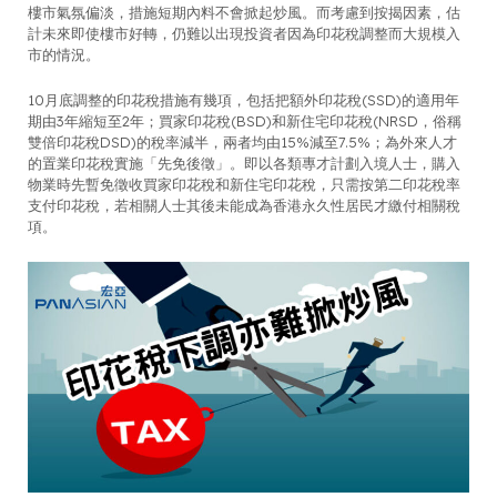
樓市氣氛偏淡，措施短期內料不會掀起炒風。而考慮到按揭因素，估
計未來即使樓市好轉，仍難以出現投資者因為印花稅調整而大規模入
市的情況。
10月底調整的印花稅措施有幾項，包括把額外印花稅(SSD)的適用年
期由3年縮短至2年；買家印花稅(BSD)和新住宅印花稅(NRSD，俗稱
雙倍印花稅DSD)的稅率減半，兩者均由15%減至7.5%；為外來人才
的置業印花稅實施「先免後徵」。即以各類專才計劃入境人士，購入
物業時先暫免徵收買家印花稅和新住宅印花稅，只需按第二印花稅率
支付印花稅，若相關人士其後未能成為香港永久性居民才繳付相關稅
項。