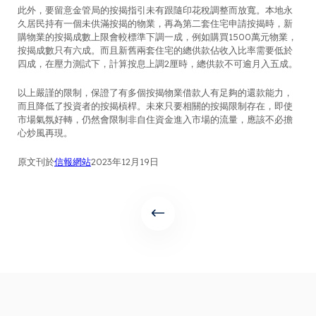
此外，要留意金管局的按揭指引未有跟隨印花稅調整而放寬。本地永
久居民持有一個未供滿按揭的物業，再為第二套住宅申請按揭時，新
購物業的按揭成數上限會較標準下調一成，例如購買1500萬元物業，
按揭成數只有六成。而且新舊兩套住宅的總供款佔收入比率需要低於
四成，在壓力測試下，計算按息上調2厘時，總供款不可逾月入五成。
以上嚴謹的限制，保證了有多個按揭物業借款人有足夠的還款能力，
而且降低了投資者的按揭槓桿。未來只要相關的按揭限制存在，即使
市場氣氛好轉，仍然會限制非自住資金進入市場的流量，應該不必擔
心炒風再現。
原文刊於
信報網站
2023年12月19日